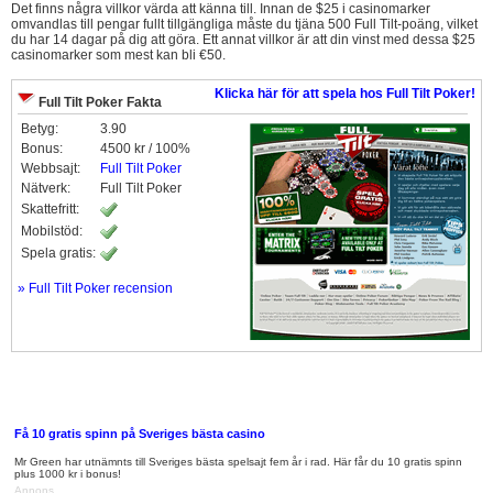
Det finns några villkor värda att känna till. Innan de $25 i casinomarker
omvandlas till pengar fullt tillgängliga måste du tjäna 500 Full Tilt-poäng, vilket
du har 14 dagar på dig att göra. Ett annat villkor är att din vinst med dessa $25
casinomarker som mest kan bli €50.
Klicka här för att spela hos Full Tilt Poker!
Full Tilt Poker Fakta
Betyg:
3.90
Bonus:
4500 kr / 100%
Webbsajt:
Full Tilt Poker
Nätverk:
Full Tilt Poker
Skattefritt:
Mobilstöd:
Spela gratis:
» Full Tilt Poker recension
Få 10 gratis spinn på Sveriges bästa casino
Mr Green har utnämnts till Sveriges bästa spelsajt fem år i rad. Här får du 10 gratis spinn
plus 1000 kr i bonus!
Annons