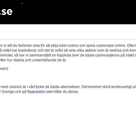
 vi allt du behöver veta för att välja bäst casino och spela casinospel online. Efte
å nätet har exploderat, och det är svårt att veta vilka aktörer som är seriösa och ko
elvinster, så har vi sammanställt en topplista över de bästa casinosajterna på nätet
ter hur stabila och underhållande de är.
main}
 med casinon är i vårt tycke de bästa alternativen. Det kommer dock kontinuerligt u
 i Sverige och på
Nyacasino.com
hittar du dessa.