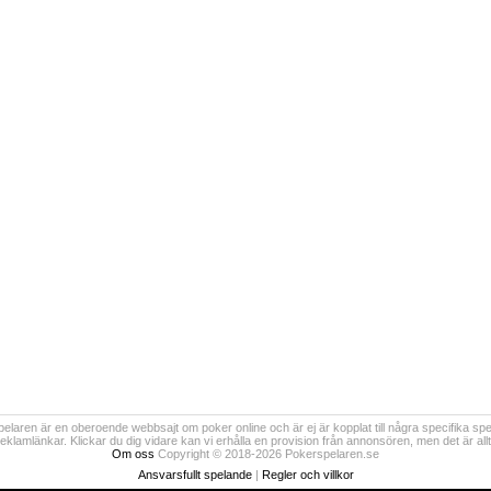
elaren är en oberoende webbsajt om poker online och är ej är kopplat till några specifika spel
klamlänkar. Klickar du dig vidare kan vi erhålla en provision från annonsören, men det är alltid
Om oss
Copyright © 2018-2026 Pokerspelaren.se
Ansvarsfullt spelande
|
Regler och villkor