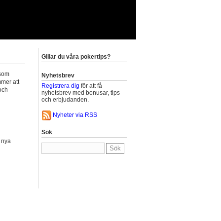
Gillar du våra pokertips?
rsom
Nyhetsbrev
mmer att
Registrera dig
för att få
 och
nyhetsbrev med bonusar, tips
och erbjudanden.
Nyheter via RSS
Sök
t nya