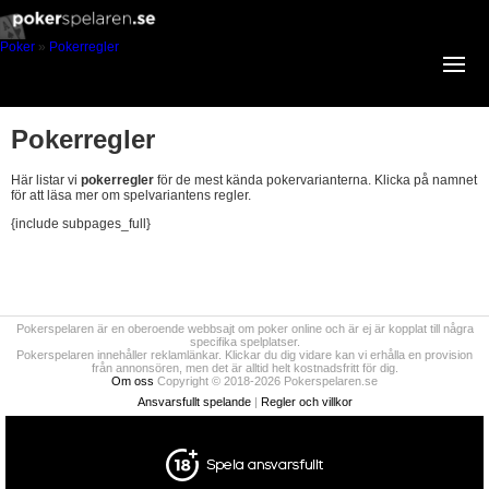
Poker
»
Pokerregler
Pokerregler
Här listar vi
pokerregler
för de mest kända pokervarianterna. Klicka på namnet
för att läsa mer om spelvariantens regler.
{include subpages_full}
Pokerspelaren är en oberoende webbsajt om poker online och är ej är kopplat till några
specifika spelplatser.
Pokerspelaren innehåller reklamlänkar. Klickar du dig vidare kan vi erhålla en provision
från annonsören, men det är alltid helt kostnadsfritt för dig.
Om oss
Copyright © 2018-2026 Pokerspelaren.se
Ansvarsfullt spelande
|
Regler och villkor