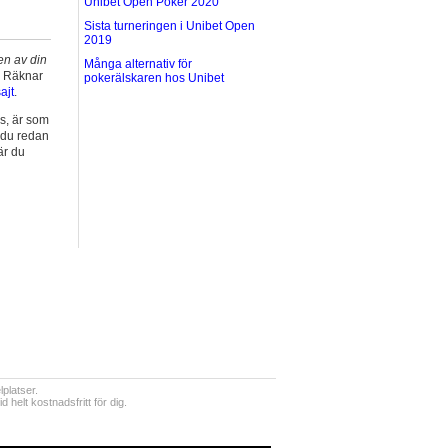
Unibet Open Poker 2020
Sista turneringen i Unibet Open
2019
en av din
Många alternativ för
r. Räknar
pokerälskaren hos Unibet
ajt
.
us, är som
r du redan
är du
platser.
 helt kostnadsfritt för dig.