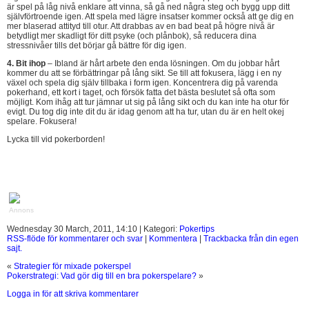
är spel på låg nivå enklare att vinna, så gå ned några steg och bygg upp ditt
självförtroende igen. Att spela med lägre insatser kommer också att ge dig en
mer blaserad attityd till otur. Att drabbas av en bad beat på högre nivå är
betydligt mer skadligt för ditt psyke (och plånbok), så reducera dina
stressnivåer tills det börjar gå bättre för dig igen.
4. Bit ihop
– Ibland är hårt arbete den enda lösningen. Om du jobbar hårt
kommer du att se förbättringar på lång sikt. Se till att fokusera, lägg i en ny
växel och spela dig själv tillbaka i form igen. Koncentrera dig på varenda
pokerhand, ett kort i taget, och försök fatta det bästa beslutet så ofta som
möjligt. Kom ihåg att tur jämnar ut sig på lång sikt och du kan inte ha otur för
evigt. Du tog dig inte dit du är idag genom att ha tur, utan du är en helt okej
spelare. Fokusera!
Lycka till vid pokerborden!
Annons
Wednesday 30 March, 2011, 14:10 | Kategori:
Pokertips
RSS-flöde för kommentarer och svar
|
Kommentera
|
Trackbacka från din egen
sajt.
«
Strategier för mixade pokerspel
Pokerstrategi: Vad gör dig till en bra pokerspelare?
»
Logga in för att skriva kommentarer