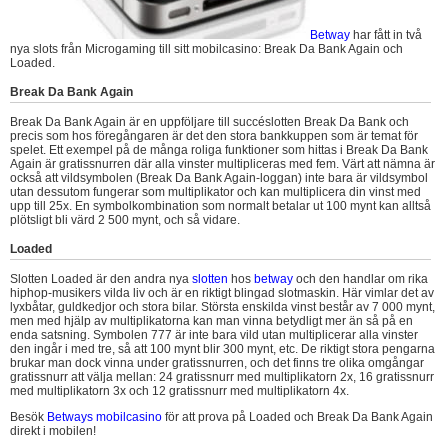
Betway
har fått in två
nya slots från Microgaming till sitt mobilcasino: Break Da Bank Again och
Loaded.
Break Da Bank Again
Break Da Bank Again är en uppföljare till succéslotten Break Da Bank och
precis som hos föregångaren är det den stora bankkuppen som är temat för
spelet. Ett exempel på de många roliga funktioner som hittas i Break Da Bank
Again är gratissnurren där alla vinster multipliceras med fem. Värt att nämna är
också att vildsymbolen (Break Da Bank Again-loggan) inte bara är vildsymbol
utan dessutom fungerar som multiplikator och kan multiplicera din vinst med
upp till 25x. En symbolkombination som normalt betalar ut 100 mynt kan alltså
plötsligt bli värd 2 500 mynt, och så vidare.
Loaded
Slotten Loaded är den andra nya
slotten
hos
betway
och den handlar om rika
hiphop-musikers vilda liv och är en riktigt blingad slotmaskin. Här vimlar det av
lyxbåtar, guldkedjor och stora bilar. Största enskilda vinst består av 7 000 mynt,
men med hjälp av multiplikatorna kan man vinna betydligt mer än så på en
enda satsning. Symbolen 777 är inte bara vild utan multiplicerar alla vinster
den ingår i med tre, så att 100 mynt blir 300 mynt, etc. De riktigt stora pengarna
brukar man dock vinna under gratissnurren, och det finns tre olika omgångar
gratissnurr att välja mellan: 24 gratissnurr med multiplikatorn 2x, 16 gratissnurr
med multiplikatorn 3x och 12 gratissnurr med multiplikatorn 4x.
Besök
Betways mobilcasino
för att prova på Loaded och Break Da Bank Again
direkt i mobilen!