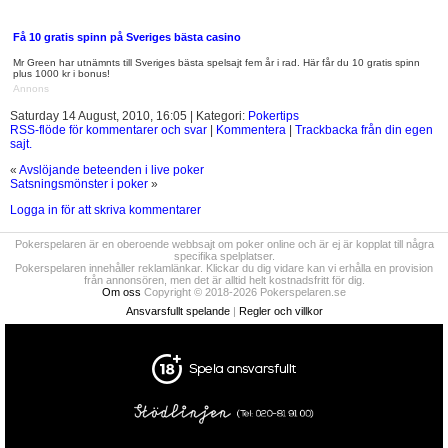
Få 10 gratis spinn på Sveriges bästa casino
Mr Green har utnämnts till Sveriges bästa spelsajt fem år i rad. Här får du 10 gratis spinn
plus 1000 kr i bonus!
Annons
Saturday 14 August, 2010, 16:05 | Kategori:
Pokertips
RSS-flöde för kommentarer och svar
|
Kommentera
|
Trackbacka från din egen
sajt.
«
Avslöjande beteenden i live poker
Satsningsmönster i poker
»
Logga in för att skriva kommentarer
Pokerspelaren är en oberoende webbsajt om poker online och är ej är kopplat till några
specifika spelplatser.
Pokerspelaren innehåller reklamlänkar. Klickar du dig vidare kan vi erhålla en provision
från annonsören, men det är alltid helt kostnadsfritt för dig.
Om oss
Copyright © 2018-2026 Pokerspelaren.se
Ansvarsfullt spelande
|
Regler och villkor