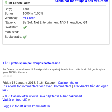
Klicka här för att spela hos Mr Green!
Mr Green Fakta
Betyg:
4.90
Bonus:
1000 kr / 100%
Webbsajt:
Mr Green
Nätverk:
BetSoft, Net Entertainment, NYX Interactive, IGT
Skattefritt:
Mobilstöd:
Spela gratis:
Få 10 gratis spinn på Sveriges bästa casino
Mr Green har utnämnts till Sveriges bästa spelsajt fem år i rad. Här får du 10 gratis spinn
plus 1000 kr i bonus!
Annons
Friday 18 January, 2013, 6:16 | Kategori:
Casinonyheter
RSS-flöde för kommentarer och svar
|
Kommentera
|
Trackbacka från din egen
sajt.
«
888 Casino lottar ut exklusiva biljetter till Rihannakonsert
Vad är en freeroll?
»
Logga in för att skriva kommentarer