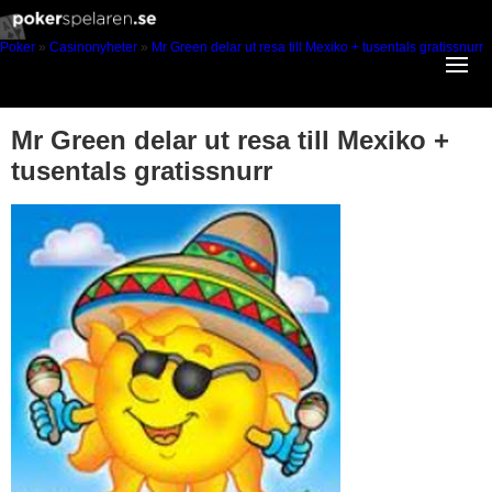
Poker
»
Casinonyheter
»
Mr Green delar ut resa till Mexiko + tusentals gratissnurr
Mr Green delar ut resa till Mexiko +
tusentals gratissnurr