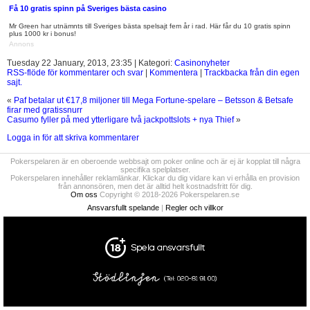
Få 10 gratis spinn på Sveriges bästa casino
Mr Green har utnämnts till Sveriges bästa spelsajt fem år i rad. Här får du 10 gratis spinn
plus 1000 kr i bonus!
Annons
Tuesday 22 January, 2013, 23:35 | Kategori:
Casinonyheter
RSS-flöde för kommentarer och svar
|
Kommentera
|
Trackbacka från din egen
sajt.
«
Paf betalar ut €17,8 miljoner till Mega Fortune-spelare – Betsson & Betsafe
firar med gratissnurr
Casumo fyller på med ytterligare två jackpottslots + nya Thief
»
Logga in för att skriva kommentarer
Pokerspelaren är en oberoende webbsajt om poker online och är ej är kopplat till några
specifika spelplatser.
Pokerspelaren innehåller reklamlänkar. Klickar du dig vidare kan vi erhålla en provision
från annonsören, men det är alltid helt kostnadsfritt för dig.
Om oss
Copyright © 2018-2026 Pokerspelaren.se
Ansvarsfullt spelande
|
Regler och villkor