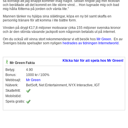
så konstigt att jag knappt kommer ihåg något. Sedan ringde jag min flickvän
och berättade att det kommit en lite större vinst… Hon lugnade mig och bad
mig hålla fötterna på jorden och vänta lite.”
Mannen tänker nu hjälpa sina släktingar, köpa en ny bil samt skaffa en
personlig tränare för att komma i lite bättre form.
Vinsten på drygt €17,8 miljoner motsvarar cirka 155 miljoner svenska kronor
och är den största växande jackpott som någonsin betalats ut på internet.
Om du också vill vinna stort rekommenderar vi ett besök hos
Mr Green
. En av
Sveriges bästa spelsajter som nyligen
hedrades av tidningen Internetworld
.
Klicka här för att spela hos Mr Green!
Mr Green Fakta
Betyg:
4.90
Bonus:
1000 kr / 100%
Webbsajt:
Mr Green
Nätverk:
BetSoft, Net Entertainment, NYX Interactive, IGT
Skattefritt:
Mobilstöd:
Spela gratis: