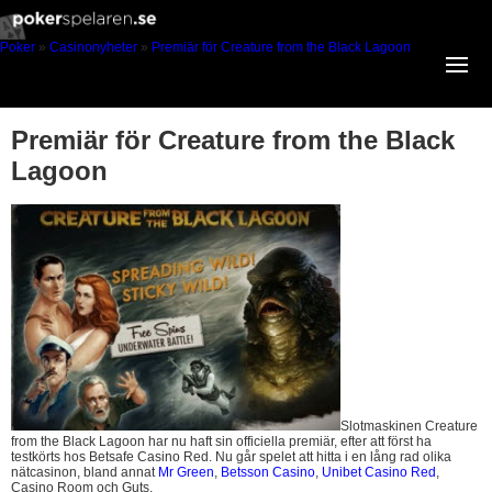
Poker
»
Casinonyheter
»
Premiär för Creature from the Black Lagoon
Premiär för Creature from the Black
Lagoon
Slotmaskinen Creature
from the Black Lagoon har nu haft sin officiella premiär, efter att först ha
testkörts hos Betsafe Casino Red. Nu går spelet att hitta i en lång rad olika
nätcasinon, bland annat
Mr Green
,
Betsson Casino
,
Unibet Casino Red
,
Casino Room och Guts.