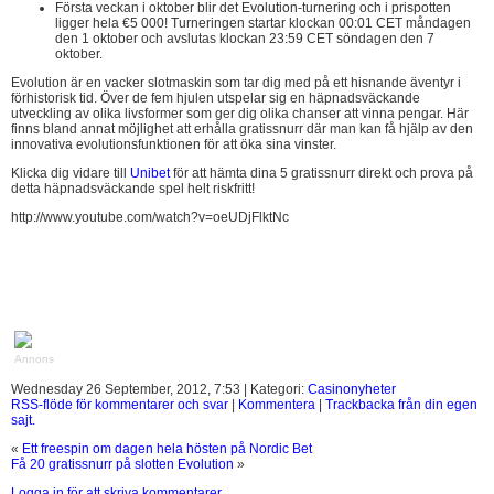
Första veckan i oktober blir det Evolution-turnering och i prispotten
ligger hela €5 000! Turneringen startar klockan 00:01 CET måndagen
den 1 oktober och avslutas klockan 23:59 CET söndagen den 7
oktober.
Evolution är en vacker slotmaskin som tar dig med på ett hisnande äventyr i
förhistorisk tid. Över de fem hjulen utspelar sig en häpnadsväckande
utveckling av olika livsformer som ger dig olika chanser att vinna pengar. Här
finns bland annat möjlighet att erhålla gratissnurr där man kan få hjälp av den
innovativa evolutionsfunktionen för att öka sina vinster.
Klicka dig vidare till
Unibet
för att hämta dina 5 gratissnurr direkt och prova på
detta häpnadsväckande spel helt riskfritt!
http://www.youtube.com/watch?v=oeUDjFlktNc
Annons
Wednesday 26 September, 2012, 7:53 | Kategori:
Casinonyheter
RSS-flöde för kommentarer och svar
|
Kommentera
|
Trackbacka från din egen
sajt.
«
Ett freespin om dagen hela hösten på Nordic Bet
Få 20 gratissnurr på slotten Evolution
»
Logga in för att skriva kommentarer