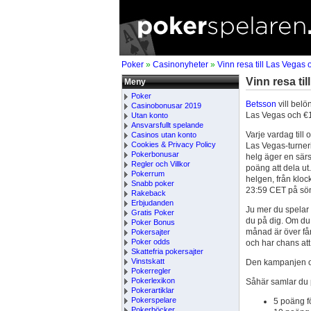
Poker
»
Casinonyheter
»
Vinn resa till Las Vegas 
Vinn resa ti
Meny
Poker
Betsson
vill belö
Casinobonusar 2019
Las Vegas och €1
Utan konto
Ansvarsfullt spelande
Varje vardag till
Casinos utan konto
Cookies & Privacy Policy
Las Vegas-turner
Pokerbonusar
helg äger en sär
Regler och Villkor
poäng att dela ut
Pokerrum
helgen, från kloc
Snabb poker
23:59 CET på sö
Rakeback
Erbjudanden
Ju mer du spelar 
Gratis Poker
du på dig. Om du 
Poker Bonus
månad är över får
Pokersajter
Poker odds
och har chans att
Skattefria pokersajter
Vinstskatt
Den kampanjen o
Pokerregler
Pokerlexikon
Såhär samlar du
Pokerartiklar
Pokerspelare
5 poäng fö
Pokerböcker