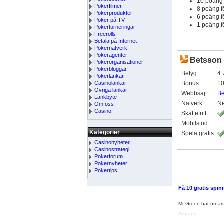
10 poäng f
Pokerfilmer
8 poäng f
Pokerprodukter
6 poäng f
Poker på TV
1 poäng fö
Pokerturneringar
Freerolls
Betala på Internet
Pokernätverk
Pokeragenter
Betsson 
Pokerorganisationer
Pokerbloggar
Betyg:
4.
Pokerlänkar
Casinolänkar
Bonus:
10
Övriga länkar
Webbsajt:
Be
Länkbyte
Nätverk:
Ne
Om oss
Casino
Skattefritt:
Mobilstöd:
Kategorier
Spela gratis:
Casinonyheter
Casinostrategi
Pokerforum
Pokernyheter
Pokertips
Få 10 gratis spin
Mr Green har utnämnt
Annons