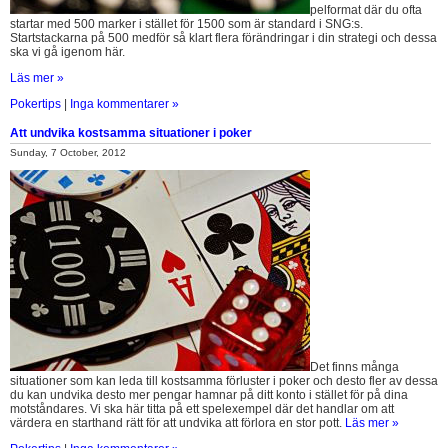
pelformat där du ofta
startar med 500 marker i stället för 1500 som är standard i SNG:s.
Startstackarna på 500 medför så klart flera förändringar i din strategi och dessa
ska vi gå igenom här.
Läs mer »
Pokertips
|
Inga kommentarer »
Att undvika kostsamma situationer i poker
Sunday, 7 October, 2012
Det finns många
situationer som kan leda till kostsamma förluster i poker och desto fler av dessa
du kan undvika desto mer pengar hamnar på ditt konto i stället för på dina
motståndares. Vi ska här titta på ett spelexempel där det handlar om att
värdera en starthand rätt för att undvika att förlora en stor pott.
Läs mer »