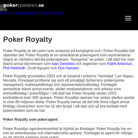
Poker
»
Pokeragenter
»
Poker Royalty
Poker Royalty
Poker Royalty är ett namn som anspelar på kunglighet och i Poker Royaltys fall
stämmer det. Poker Royalty är en amerikansk pokeragent som representerar
några av världens största pokerspelare, ”kungarna” av poker. I sitt stall har man
bland annat storvinnare som
Ivan Demidov
och legender som
Patrik Antonius
,
Phil Hellmuth
, Scott Nguyen och
Gus Hansen
.
Poker Royalty grundades 2003 och är baserat i pokerns ”hemstad” Las Vegas,
Nevada. Företaget profilerar sig som ett privatägt, fullservice pokerspelar-
managment, marknadsförings och representationsföretag. Företaget
annordnar bland annat events, sköter mediarelationer och arbetar som
konsultföretag i pokerfrågor. I sitt stall har Poker Royalty sedan 2003
kontrakterat över 300 spelare. Poker Royaltys spelare har sedan starten spelat
in över 80 miljoner dollar. Poker Royalty menar att det inte finns något annat
företag i branschen som har så stor tyngd i sitt stall och så bra kontakt med
pokervärlden som de har.
Poker Royalty som pokeragent
Poker Royaltys agentverksamhet är hjärtat av företaget. Poker Royalty har en
mix av amerikanska och internationella spelare. Företaget är agent för många
av de största namnen inom poker.