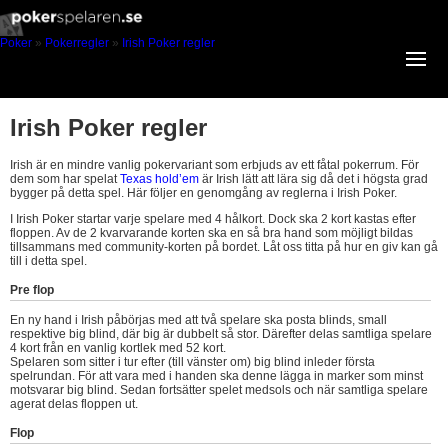
Poker
»
Pokerregler
»
Irish Poker regler
Irish Poker regler
Irish är en mindre vanlig pokervariant som erbjuds av ett fåtal pokerrum. För
dem som har spelat
Texas hold’em
är Irish lätt att lära sig då det i högsta grad
bygger på detta spel. Här följer en genomgång av reglerna i Irish Poker.
I Irish Poker startar varje spelare med 4 hålkort. Dock ska 2 kort kastas efter
floppen. Av de 2 kvarvarande korten ska en så bra hand som möjligt bildas
tillsammans med community-korten på bordet. Låt oss titta på hur en giv kan gå
till i detta spel.
Pre flop
En ny hand i Irish påbörjas med att två spelare ska posta blinds, small
respektive big blind, där big är dubbelt så stor. Därefter delas samtliga spelare
4 kort från en vanlig kortlek med 52 kort.
Spelaren som sitter i tur efter (till vänster om) big blind inleder första
spelrundan. För att vara med i handen ska denne lägga in marker som minst
motsvarar big blind. Sedan fortsätter spelet medsols och när samtliga spelare
agerat delas floppen ut.
Flop