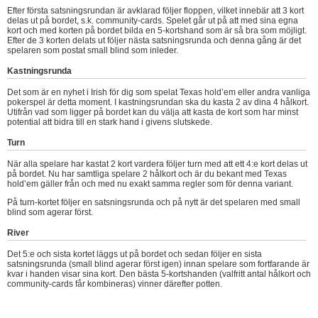
Efter första satsningsrundan är avklarad följer floppen, vilket innebär att 3 kort
delas ut på bordet, s.k. community-cards. Spelet går ut på att med sina egna
kort och med korten på bordet bilda en 5-kortshand som är så bra som möjligt.
Efter de 3 korten delats ut följer nästa satsningsrunda och denna gång är det
spelaren som postat small blind som inleder.
Kastningsrunda
Det som är en nyhet i Irish för dig som spelat Texas hold’em eller andra vanliga
pokerspel är detta moment. I kastningsrundan ska du kasta 2 av dina 4 hålkort.
Utifrån vad som ligger på bordet kan du välja att kasta de kort som har minst
potential att bidra till en stark hand i givens slutskede.
Turn
När alla spelare har kastat 2 kort vardera följer turn med att ett 4:e kort delas ut
på bordet. Nu har samtliga spelare 2 hålkort och är du bekant med Texas
hold’em gäller från och med nu exakt samma regler som för denna variant.
På turn-kortet följer en satsningsrunda och på nytt är det spelaren med small
blind som agerar först.
River
Det 5:e och sista kortet läggs ut på bordet och sedan följer en sista
satsningsrunda (small blind agerar först igen) innan spelare som fortfarande är
kvar i handen visar sina kort. Den bästa 5-kortshanden (valfritt antal hålkort och
community-cards får kombineras) vinner därefter potten.