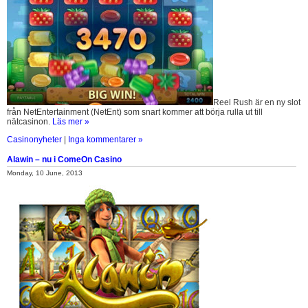
Reel Rush är en ny slot
från NetEntertainment (NetEnt) som snart kommer att börja rulla ut till
nätcasinon.
Läs mer »
Casinonyheter
|
Inga kommentarer »
Alawin – nu i ComeOn Casino
Monday, 10 June, 2013