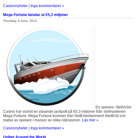
Casinonyheter
|
Inga kommentarer »
Mega Fortune betalar ut €5,3 miljoner
Thursday, 6 June, 2013
En spelare i BetVictor
Casino har vunnit en växande jackpott på €5,3 miljoner från slotmaskinen
Mega Fortune. Mega Fortune kommer från NetEntertainment (NetEnt) och
matas av spelare i massor av olika nätcasinon.
Läs mer »
Casinonyheter
|
Inga kommentarer »
Unibet Around the World