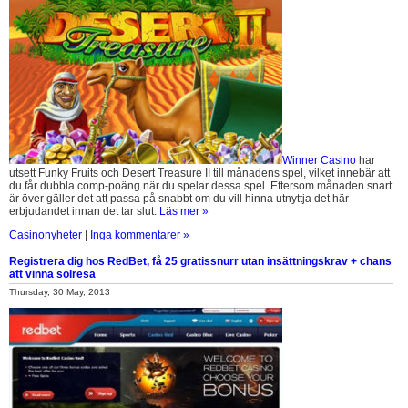
Winner Casino
har
utsett Funky Fruits och Desert Treasure II till månadens spel, vilket innebär att
du får dubbla comp-poäng när du spelar dessa spel. Eftersom månaden snart
är över gäller det att passa på snabbt om du vill hinna utnyttja det här
erbjudandet innan det tar slut.
Läs mer »
Casinonyheter
|
Inga kommentarer »
Registrera dig hos RedBet, få 25 gratissnurr utan insättningskrav + chans
att vinna solresa
Thursday, 30 May, 2013