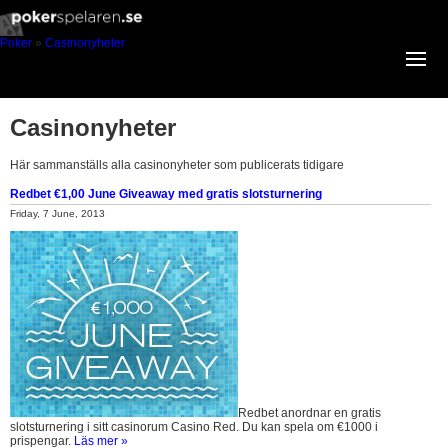
Poker
»
Casinonyheter
Casinonyheter
Här sammanställs alla casinonyheter som publicerats tidigare
Redbet €1,00 June Giveaway med gratis slotsturnering
Friday, 7 June, 2013
Redbet anordnar en gratis
slotsturnering i sitt casinorum Casino Red. Du kan spela om €1000 i
prispengar.
Läs mer »